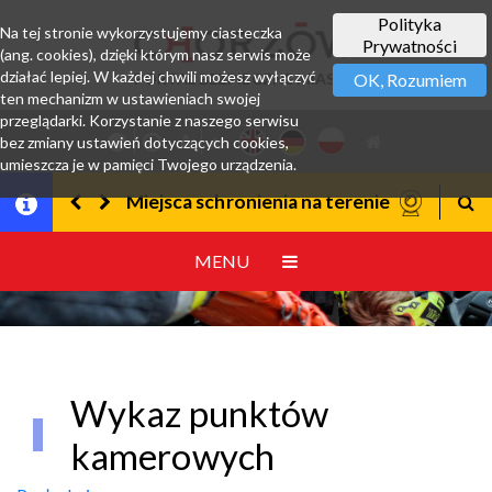
Polityka
Na tej stronie wykorzystujemy ciasteczka
Prywatności
(ang. cookies), dzięki którym nasz serwis może
działać lepiej. W każdej chwili możesz wyłączyć
PORTAL BEZPIECZNE MIASTO
OK, Rozumiem
ten mechanizm w ustawieniach swojej
przeglądarki. Korzystanie z naszego serwisu
bez zmiany ustawień dotyczących cookies,
umieszcza je w pamięci Twojego urządzenia.
Miejsca schronienia na terenie miasta - aplikacja "Gdzie
Bezpieczeństwo w czasi
MENU
Wykaz punktów
kamerowych