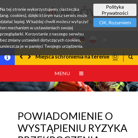
Polityka
Na tej stronie wykorzystujemy ciasteczka
Prywatności
(ang. cookies), dzięki którym nasz serwis może
działać lepiej. W każdej chwili możesz wyłączyć
PORTAL BEZPIECZNE MIASTO
OK, Rozumiem
ten mechanizm w ustawieniach swojej
przeglądarki. Korzystanie z naszego serwisu
bez zmiany ustawień dotyczących cookies,
umieszcza je w pamięci Twojego urządzenia.
jsca schronienia na terenie miasta - aplikacja "Gdzie się 
Bezpieczeństwo w czasie bur
MENU
POWIADOMIENIE O
WYSTĄPIENIU RYZYKA